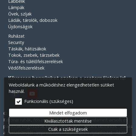
Lábbelik
Lámpák
Övek, szíjak
Ládák, tárolók, dobozok
Újdonságok
Ruházat
Security
Táskák, hátizsákok
Tokok, zsebek, tárzsebek
Túra- és túlélőfelszerelések
Védőfelszerelések
Kövessen bennünket ezeken a csatornáinkon is!
Weboldalunk a működéshez elengedhetetlen sütiket
használ.
Funkcionális (szükséges)
Mindet elfogadom
© 2026 Minden jog fenntartva! Légiós Military webáruház.
Katonai ruhák, felszerelések és kiegészítők, valamint airsoft és
Kiválasztottak mentése
paintball kiegészítők széles választéka.
Akciós termékek
Elállás
Csak a szükségesek
a szerződéstől
Impresszum
Adatvédelmi nyilatkozat
ÁSZF