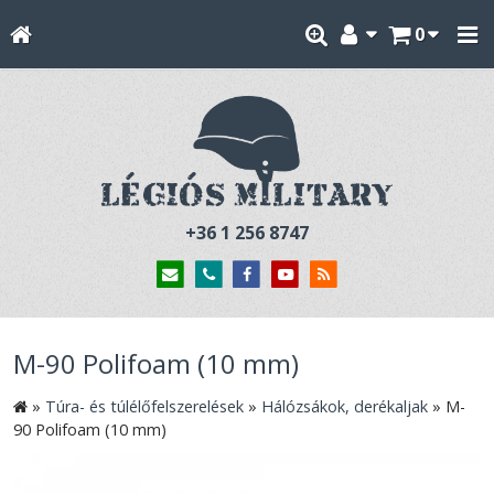
0
+36 1 256 8747
M-90 Polifoam (10 mm)
»
Túra- és túlélőfelszerelések
»
Hálózsákok, derékaljak
»
M-
90 Polifoam (10 mm)