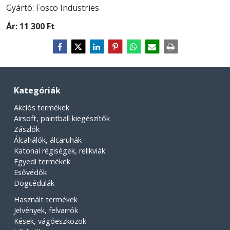
Gyártó: Fosco Industries
Ár:
11 300 Ft
Kategóriák
Akciós termékek
Airsoft, paintball kiegészítők
Zászlók
Álcahálók, álcaruhák
Katonai régiségek, relikviák
Egyedi termékek
Esővédők
Dögcédulák
Használt termékek
Jelvények, felvarrók
Kések, vágóeszközök