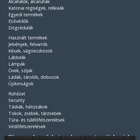
Álcahálók, álcaruhák
Katonai régiségek, relikviák
Egyedi termékek
Esővédők
Dögcédulák
Használt termékek
Jelvények, felvarrók
Kések, vágóeszközök
Lábbelik
Lámpák
Övek, szíjak
Ládák, tárolók, dobozok
Újdonságok
Ruházat
Security
Táskák, hátizsákok
Tokok, zsebek, tárzsebek
Túra- és túlélőfelszerelések
Védőfelszerelések
Kövessen bennünket ezeken a csatornáinkon is!