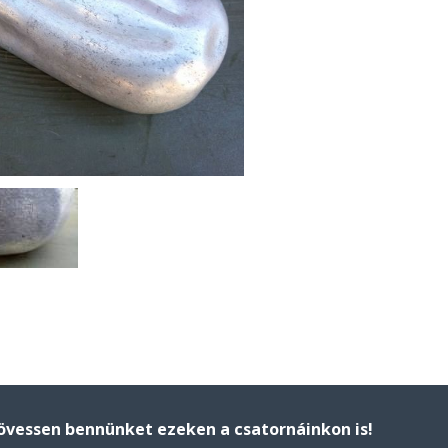
övessen bennünket ezeken a csatornáinkon is!