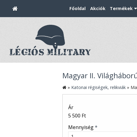
Főoldal
Akciók
Termékek
Magyar II. Világháború
»
Katonai régiségek, relikviák
»
Mag
Ár
5 500 Ft
Mennyiség
*