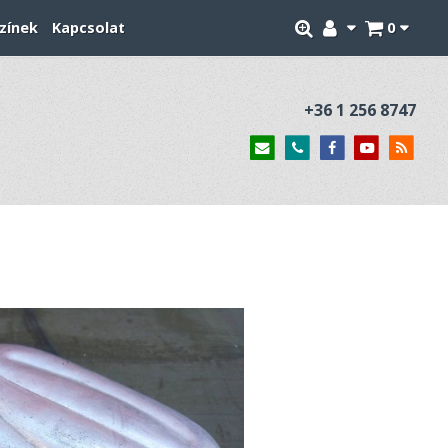
zínek
Kapcsolat
0
+36 1 256 8747