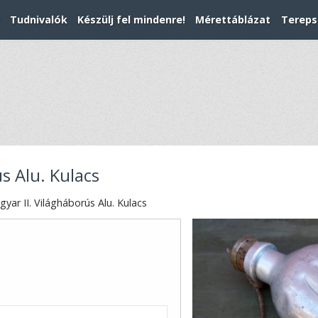
Tudnivalók
Készülj fel mindenre!
Mérettáblázat
Tereps
s Alu. Kulacs
yar II. Világháborús Alu. Kulacs