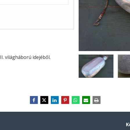
I. világháború idejéből.
K