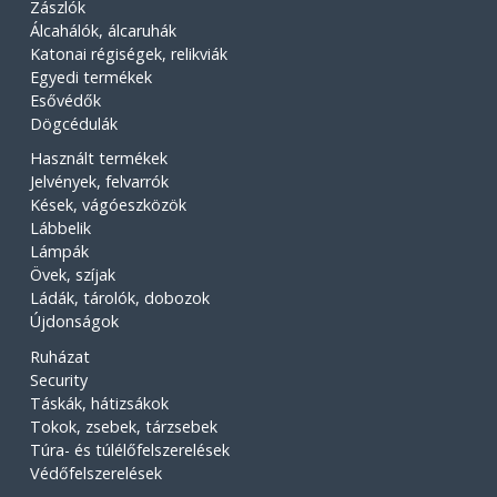
Zászlók
Álcahálók, álcaruhák
Katonai régiségek, relikviák
Egyedi termékek
Esővédők
Dögcédulák
Használt termékek
Jelvények, felvarrók
Kések, vágóeszközök
Lábbelik
Lámpák
Övek, szíjak
Ládák, tárolók, dobozok
Újdonságok
Ruházat
Security
Táskák, hátizsákok
Tokok, zsebek, tárzsebek
Túra- és túlélőfelszerelések
Védőfelszerelések