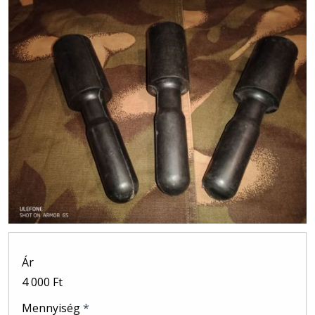
Ár
4 000 Ft
Mennyiség
*