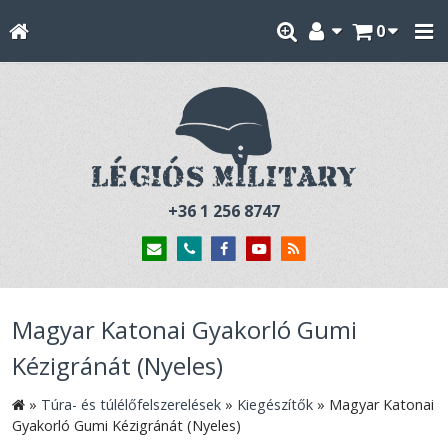
0
+36 1 256 8747
Magyar Katonai Gyakorló Gumi
Kézigránát (Nyeles)
»
Túra- és túlélőfelszerelések
»
Kiegészítők
»
Magyar Katonai
Gyakorló Gumi Kézigránát (Nyeles)