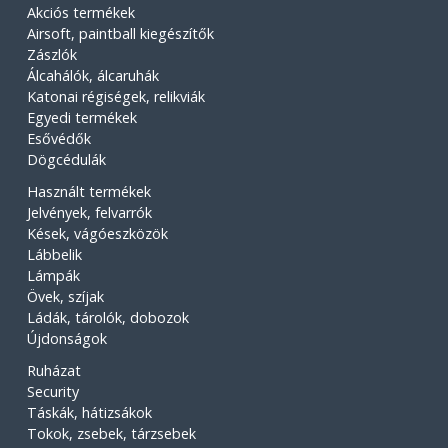
Akciós termékek
Airsoft, paintball kiegészítők
Zászlók
Álcahálók, álcaruhák
Katonai régiségek, relikviák
Egyedi termékek
Esővédők
Dögcédulák
Használt termékek
Jelvények, felvarrók
Kések, vágóeszközök
Lábbelik
Lámpák
Övek, szíjak
Ládák, tárolók, dobozok
Újdonságok
Ruházat
Security
Táskák, hátizsákok
Tokok, zsebek, tárzsebek