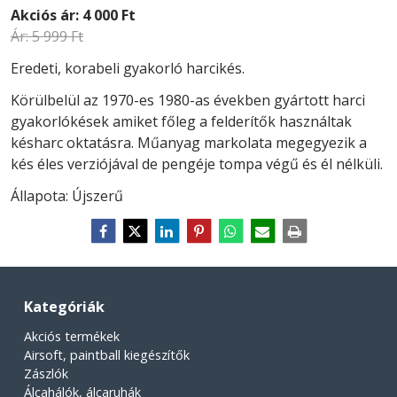
Akciós ár:
4 000 Ft
Ár:
5 999 Ft
Eredeti, korabeli gyakorló harcikés.
Körülbelül az 1970-es 1980-as években gyártott harci
gyakorlókések amiket főleg a felderítők használtak
késharc oktatásra. Műanyag markolata megegyezik a
kés éles verziójával de pengéje tompa végű és él nélküli.
Állapota: Újszerű
Kategóriák
Akciós termékek
Airsoft, paintball kiegészítők
Zászlók
Álcahálók, álcaruhák