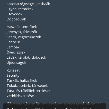
Katonai régiségek, relikviák
Egyedi termékek
Esővédők
Dögcédulák
Használt termékek
Jelvények, felvarrók
Kések, vágóeszközök
Lábbelik
Lámpák
Övek, szíjak
Ládák, tárolók, dobozok
Újdonságok
Ruházat
Security
Táskák, hátizsákok
Tokok, zsebek, tárzsebek
Túra- és túlélőfelszerelések
Védőfelszerelések
Kövessen bennünket ezeken a csatornáinkon is!