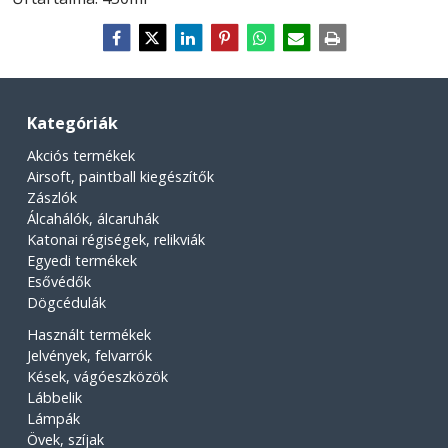
Kategóriák
Akciós termékek
Airsoft, paintball kiegészítők
Zászlók
Álcahálók, álcaruhák
Katonai régiségek, relikviák
Egyedi termékek
Esővédők
Dögcédulák
Használt termékek
Jelvények, felvarrók
Kések, vágóeszközök
Lábbelik
Lámpák
Övek, szíjak