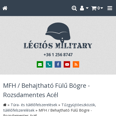
0
+36 1 256 8747
MFH / Behajtható Fülű Bögre -
Rozsdamentes Acél
»
Túra- és túlélőfelszerelések
»
Tűzgyújtóeszközök,
túlélőfelszerelések
»
MFH / Behajtható Fülű Bögre -
Rozsdamentes Acél