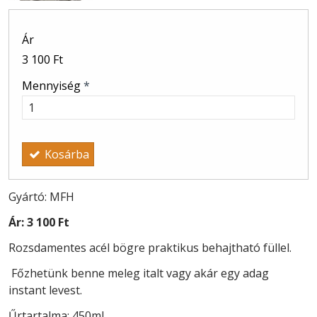
Ár
3 100 Ft
Mennyiség
*
Kosárba
Gyártó: MFH
Ár:
3 100 Ft
Rozsdamentes acél bögre praktikus behajtható füllel.
Főzhetünk benne meleg italt vagy akár egy adag
instant levest.
Űrtartalma: 450ml