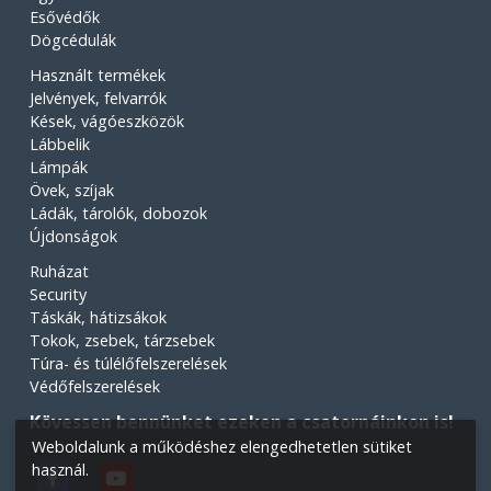
Esővédők
Dögcédulák
Használt termékek
Jelvények, felvarrók
Kések, vágóeszközök
Lábbelik
Lámpák
Övek, szíjak
Ládák, tárolók, dobozok
Újdonságok
Ruházat
Security
Táskák, hátizsákok
Tokok, zsebek, tárzsebek
Túra- és túlélőfelszerelések
Védőfelszerelések
Kövessen bennünket ezeken a csatornáinkon is!
Weboldalunk a működéshez elengedhetetlen sütiket
használ.