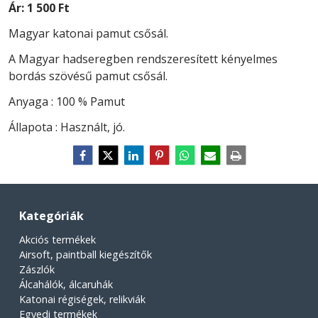
Ár:
1 500 Ft
Magyar katonai pamut csősál.
A Magyar hadseregben rendszeresített kényelmes
bordás szövésű pamut csősál.
Anyaga : 100 % Pamut
Állapota : Használt, jó.
Kategóriák
Akciós termékek
Airsoft, paintball kiegészítők
Zászlók
Álcahálók, álcaruhák
Katonai régiségek, relikviák
Egyedi termékek