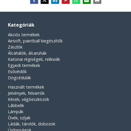
Kategóriák
Akciós termékek
Airsoft, paintball kiegészítők
Zászlók
Álcahálók, álcaruhák
Katonai régiségek, relikviák
Egyedi termékek
Esővédők
Dögcédulák
Használt termékek
Jelvények, felvarrók
Kések, vágóeszközök
Lábbelik
Lámpák
Övek, szíjak
Ládák, tárolók, dobozok
Újdonságok