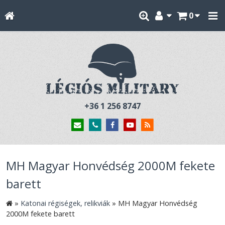
0
+36 1 256 8747
MH Magyar Honvédség 2000M fekete
barett
»
Katonai régiségek, relikviák
»
MH Magyar Honvédség
2000M fekete barett