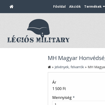
Főoldal
Akciók
Termékek
MH Magyar Honvédség e
»
Jelvények, felvarrók
»
MH Magyar 
Ár
1 500 Ft
Mennyiség
*