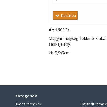
Kosárba
Ár:
1 500 Ft
Magyar mélységi felderítők által
sapkajelény.
kb. 5,5x7cm
Kategóriák
Akciós termékek
Használt termék