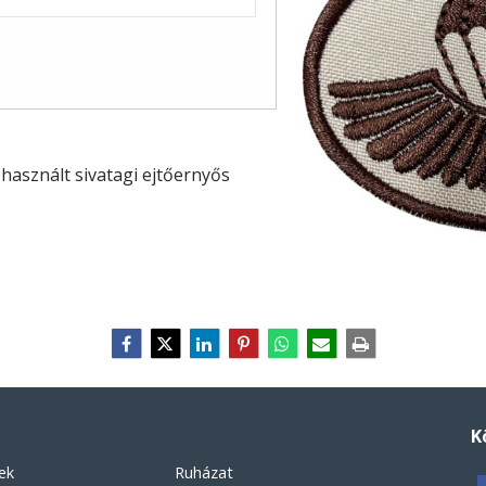
 használt sivatagi ejtőernyős
K
ek
Ruházat