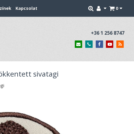
zínek
Kapcsolat
0
+36 1 256 8747
ökkentett sivatagi
agi