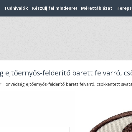
Tudnivalók
Készülj fel mindenre!
Mérettáblázat
Tereps
jtőernyős-felderítő barett felvarró, cs
Honvédség ejtőernyős-felderítő barett felvarró, csökkentett sivat