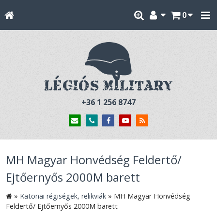
0
+36 1 256 8747
MH Magyar Honvédség Feldertő/
Ejtőernyős 2000M barett
»
Katonai régiségek, relikviák
»
MH Magyar Honvédség
Feldertő/ Ejtőernyős 2000M barett