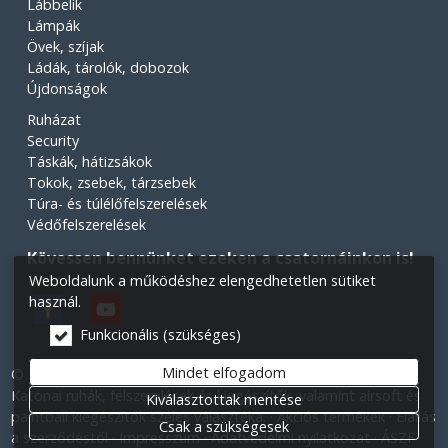
Lábbelik
Lámpák
Övek, szíjak
Ládák, tárolók, dobozok
Újdonságok
Ruházat
Security
Táskák, hátizsákok
Tokok, zsebek, tárzsebek
Túra- és túlélőfelszerelések
Védőfelszerelések
Kövessen bennünket ezeken a csatornáinkon is!
Weboldalunk a működéshez elengedhetetlen sütiket
használ.
Funkcionális (szükséges)
Mindet elfogadom
© 2026 Minden jog fenntartva! Légiós Military webáruház.
Katonai ruhák, felszerelések és kiegészítők, valamint airsoft és
Kiválasztottak mentése
paintball kiegészítők széles választéka.
Akciós termékek
Elállás
Csak a szükségesek
a szerződéstől
Impresszum
Adatvédelmi nyilatkozat
ÁSZF