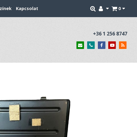
zínek
Kapcsolat
0
+36 1 256 8747