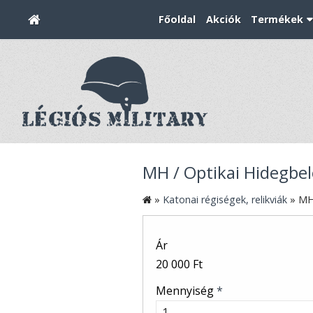
Főoldal
Akciók
Termékek
MH / Optikai Hidegbel
»
Katonai régiségek, relikviák
»
MH
Ár
20 000 Ft
Mennyiség
*