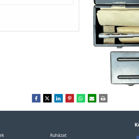
K
ek
Ruházat