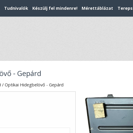
Tudnivalók
Készülj fel mindenre!
Mérettáblázat
Tereps
övő - Gepárd
 / Optikai Hidegbelövő - Gepárd