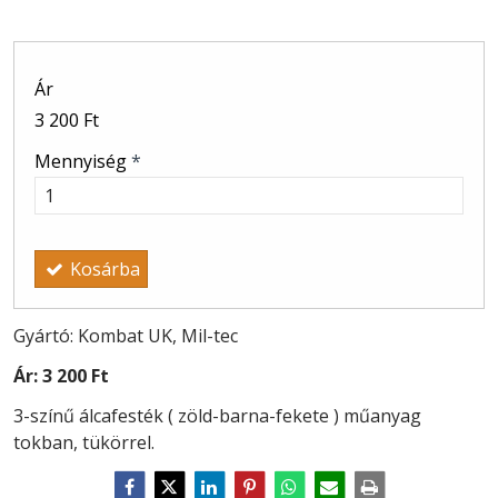
Ár
3 200 Ft
Mennyiség
*
Kosárba
Gyártó: Kombat UK, Mil-tec
Ár:
3 200 Ft
3-színű álcafesték ( zöld-barna-fekete ) műanyag
tokban, tükörrel.