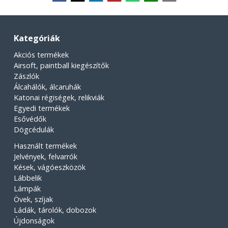
Kategóriák
Akciós termékek
Airsoft, paintball kiegészítők
Zászlók
Álcahálók, álcaruhák
Katonai régiségek, relikviák
Egyedi termékek
Esővédők
Dögcédulák
Használt termékek
Jelvények, felvarrók
Kések, vágóeszközök
Lábbelik
Lámpák
Övek, szíjak
Ládák, tárolók, dobozok
Újdonságok