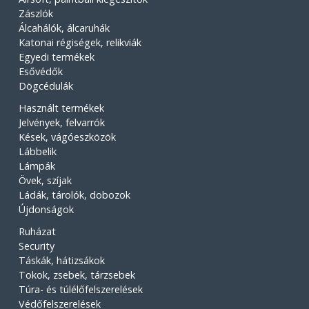
Zászlók
Álcahálók, álcaruhák
Katonai régiségek, relikviák
Egyedi termékek
Esővédők
Dögcédulák
Használt termékek
Jelvények, felvarrók
Kések, vágóeszközök
Lábbelik
Lámpák
Övek, szíjak
Ládák, tárolók, dobozok
Újdonságok
Ruházat
Security
Táskák, hátizsákok
Tokok, zsebek, tárzsebek
Túra- és túlélőfelszerelések
Védőfelszerelések