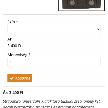
Szín
*
Ár
3 400 Ft
Mennyiség
*
Kosárba
Ár:
3 400 Ft
Strapabíró, univerzális kialakítású taktikai zseb, amely két
darab pisztolytár biztonságos és gyorsan hozzáférhető