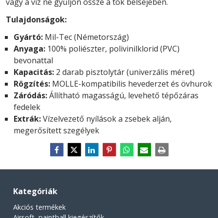
vagy a víz ne gyűljön össze a tok belsejében.
Tulajdonságok:
Gyártó:
Mil-Tec (Németország)
Anyaga:
100% poliészter, polivinilklorid (PVC)
bevonattal
Kapacitás:
2 darab pisztolytár (univerzális méret)
Rögzítés:
MOLLE-kompatibilis hevederzet és övhurok
Záródás:
Állítható magasságú, levehető tépőzáras
fedelek
Extrák:
Vízelvezető nyílások a zsebek alján,
megerősített szegélyek
Kategóriák
Akciós termékek
Airsoft, paintball kiegészítők