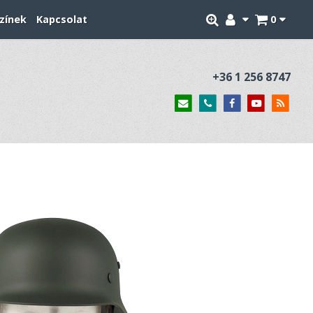
zínek
Kapcsolat
0
+36 1 256 8747