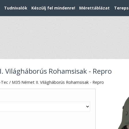
Tudnivalók
Készülj fel mindenre!
Mérettáblázat
Tereps
I. Világháborús Rohamsisak - Repro
-Tec / M35 Német II. Világháborús Rohamsisak - Repro