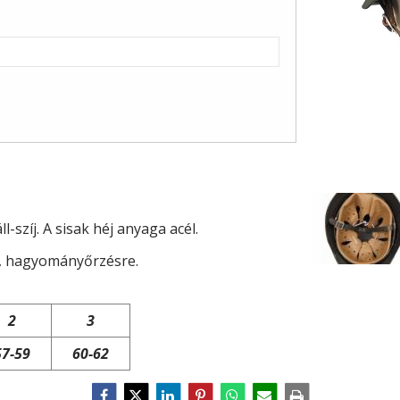
l-szíj. A sisak héj anyaga acél.
a, hagyományőrzésre.
2
3
57-59
60-62