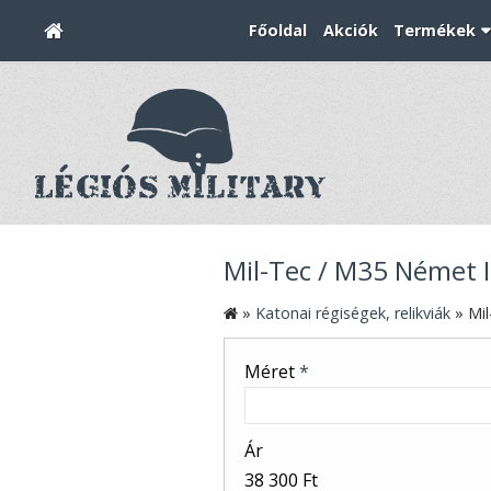
Főoldal
Akciók
Termékek
Mil-Tec / M35 Német I
»
Katonai régiségek, relikviák
»
Mil
Méret
*
Ár
38 300 Ft