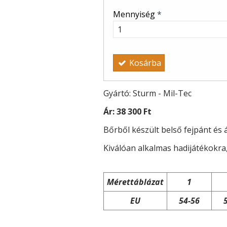
Mennyiség
*
Kosárba
Gyártó: Sturm - Mil-Tec
Ár:
38 300 Ft
Bőrből készült belső fejpánt és ál
Kiválóan alkalmas hadijátékokr
Mérettáblázat
1
EU
54-56