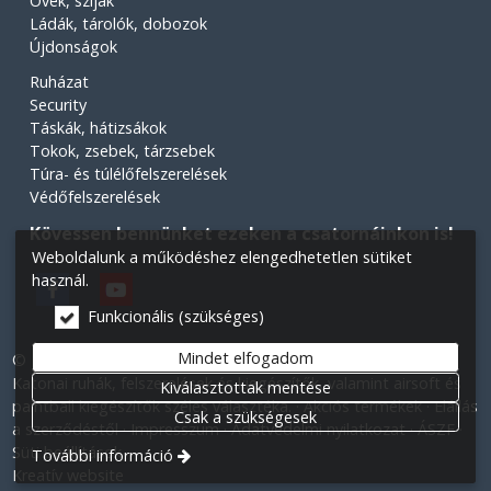
Övek, szíjak
Ládák, tárolók, dobozok
Újdonságok
Ruházat
Security
Táskák, hátizsákok
Tokok, zsebek, tárzsebek
Túra- és túlélőfelszerelések
Védőfelszerelések
Kövessen bennünket ezeken a csatornáinkon is!
Weboldalunk a működéshez elengedhetetlen sütiket
használ.
Funkcionális (szükséges)
Mindet elfogadom
© 2026 Minden jog fenntartva! Légiós Military webáruház.
Katonai ruhák, felszerelések és kiegészítők, valamint airsoft és
Kiválasztottak mentése
paintball kiegészítők széles választéka.
Akciós termékek
Elállás
Csak a szükségesek
a szerződéstől
Impresszum
Adatvédelmi nyilatkozat
ÁSZF
Süti beállítások
További információ
Kreatív website