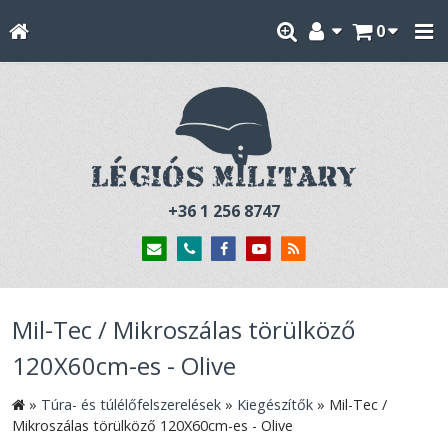
0
+36 1 256 8747
Mil-Tec / Mikroszálas törülköző
120X60cm-es - Olive
»
Túra- és túlélőfelszerelések
»
Kiegészítők
»
Mil-Tec /
Mikroszálas törülköző 120X60cm-es - Olive