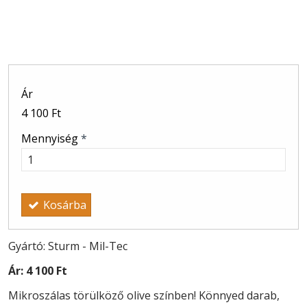
Ár
4 100 Ft
Mennyiség
*
Kosárba
Gyártó: Sturm - Mil-Tec
Ár:
4 100 Ft
Mikroszálas törülköző olive színben! Könnyed darab,