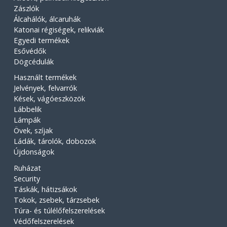
Zászlók
Álcahálók, álcaruhák
Katonai régiségek, relikviák
Egyedi termékek
Esővédők
Dögcédulák
Használt termékek
Jelvények, felvarrók
Kések, vágóeszközök
Lábbelik
Lámpák
Övek, szíjak
Ládák, tárolók, dobozok
Újdonságok
Ruházat
Security
Táskák, hátizsákok
Tokok, zsebek, tárzsebek
Túra- és túlélőfelszerelések
Védőfelszerelések