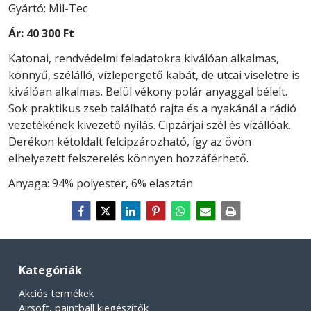
Gyártó: Mil-Tec
Ár:
40 300 Ft
Katonai, rendvédelmi feladatokra kiválóan alkalmas,
könnyű, szélálló, vízlepergető kabát, de utcai viseletre is
kiválóan alkalmas. Belül vékony polár anyaggal bélelt.
Sok praktikus zseb található rajta és a nyakánál a rádió
vezetékének kivezető nyílás. Cipzárjai szél és vízállóak.
Derékon kétoldalt felcipzározható, így az övön
elhelyezett felszerelés könnyen hozzáférhető.
Anyaga: 94% polyester, 6% elasztán
Kategóriák
Akciós termékek
Airsoft, paintball kiegészítők