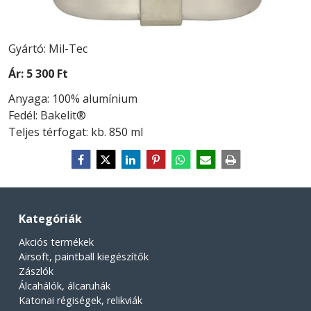
Gyártó: Mil-Tec
Ár:
5 300 Ft
Anyaga: 100% alumínium
Fedél: Bakelit®
Teljes térfogat: kb. 850 ml
Kategóriák
Akciós termékek
Airsoft, paintball kiegészítők
Zászlók
Álcahálók, álcaruhák
Katonai régiségek, relikviák