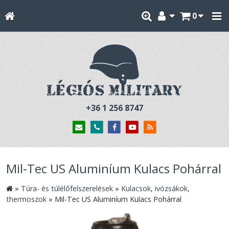
0
+36 1 256 8747
Mil-Tec US Aluminíum Kulacs Pohárral
»
Túra- és túlélőfelszerelések
»
Kulacsok, ivózsákok,
thermoszok
»
Mil-Tec US Aluminíum Kulacs Pohárral