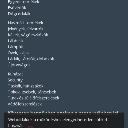
Egyedi termékek
Esővédők
Dögcédulák
Használt termékek
Jelvények, felvarrók
Kések, vágóeszközök
Lábbelik
Lámpák
Övek, szíjak
Ládák, tárolók, dobozok
Újdonságok
Ruházat
Security
Táskák, hátizsákok
Tokok, zsebek, tárzsebek
Túra- és túlélőfelszerelések
Védőfelszerelések
Kövessen bennünket ezeken a csatornáinkon is!
Weboldalunk a működéshez elengedhetetlen sütiket
használ.