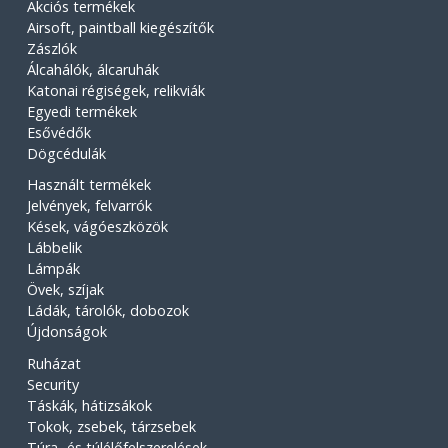
Akciós termékek
Airsoft, paintball kiegészítők
Zászlók
Álcahálók, álcaruhák
Katonai régiségek, relikviák
Egyedi termékek
Esővédők
Dögcédulák
Használt termékek
Jelvények, felvarrók
Kések, vágóeszközök
Lábbelik
Lámpák
Övek, szíjak
Ládák, tárolók, dobozok
Újdonságok
Ruházat
Security
Táskák, hátizsákok
Tokok, zsebek, tárzsebek
Túra- és túlélőfelszerelések