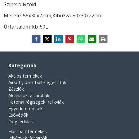
Színe: olívzöld
Mérete: 55x30x22cm,Kihúzva-80x30x22cm
Űrtartalom: kb-60L
Kategóriák
Akciós termékek
Airsoft, paintball kiegészítők
Zászlók
Álcahálók, álcaruhák
Katonai régiségek, relikviák
Egyedi termékek
Esővédők
Dögcédulák
Használt termékek
Jelvények, felvarrók