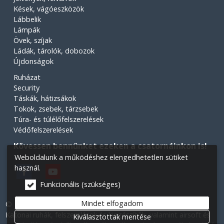
Kések, vágóeszközök
Lábbelik
Lámpák
Övek, szíjak
Ládák, tárolók, dobozok
Újdonságok
Ruházat
Security
Táskák, hátizsákok
Tokok, zsebek, tárzsebek
Túra- és túlélőfelszerelések
Védőfelszerelések
Kövessen bennünket ezeken a csatornáinkon is!
Weboldalunk a működéshez elengedhetetlen sütiket
használ.
Funkcionális (szükséges)
Mindet elfogadom
© 2026 Minden jog fenntartva! Légiós Military webáruház.
Katonai ruhák, felszerelések és kiegészítők, valamint airsoft és
Kiválasztottak mentése