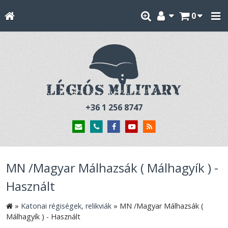
0
+36 1 256 8747
MN /Magyar Málhazsák ( Málhagyík ) -
Használt
»
Katonai régiségek, relikviák
»
MN /Magyar Málhazsák (
Málhagyík ) - Használt