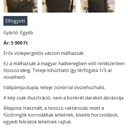
Elfogyott
Gyártó: Egyéb
Ár:
5 900 Ft
Erős vízlepergetős vászon málhazsák
Ez a málhazsák a magyar hadseregben volt rendszerben
hosszú ideig. Teteje kihúzható így térfogata 1/3-al
növelhető.
Vállpántja dupla, teteje zsinórral összehúzható.
A kép csak illusztráció, nem a konkrét darabot ábrázolja.
Állapota: Használt, a hosszú raktározás miatt a
fűzőringlik korrodáltak lehetnek, kisebb horzsolások,
egyedi feliratok lehetnek rajtuk.