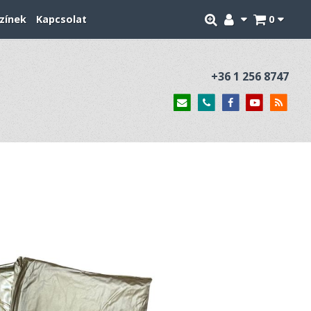
zínek
Kapcsolat
0
+36 1 256 8747