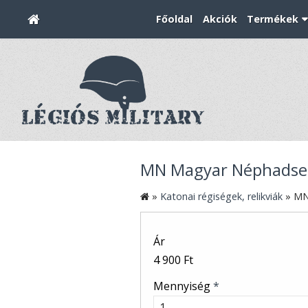
Főoldal
Akciók
Termékek
MN Magyar Néphadse
»
Katonai régiségek, relikviák
»
MN
Ár
4 900 Ft
Mennyiség
*