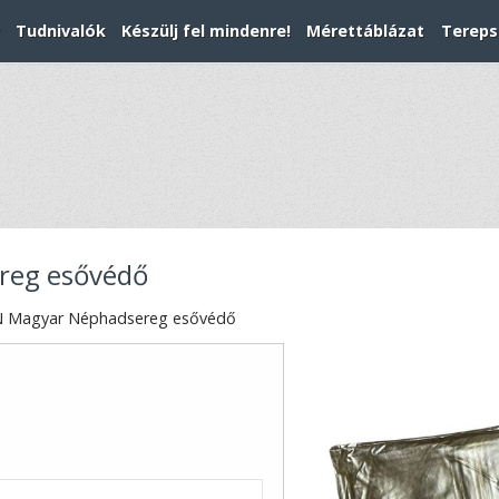
Tudnivalók
Készülj fel mindenre!
Mérettáblázat
Tereps
reg esővédő
 Magyar Néphadsereg esővédő