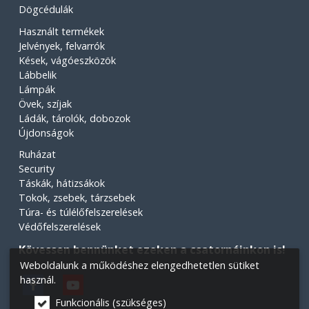
Dögcédulák
Használt termékek
Jelvények, felvarrók
Kések, vágóeszközök
Lábbelik
Lámpák
Övek, szíjak
Ládák, tárolók, dobozok
Újdonságok
Ruházat
Security
Táskák, hátizsákok
Tokok, zsebek, tárzsebek
Túra- és túlélőfelszerelések
Védőfelszerelések
Kövessen bennünket ezeken a csatornáinkon is!
Weboldalunk a működéshez elengedhetetlen sütiket
használ.
Funkcionális (szükséges)