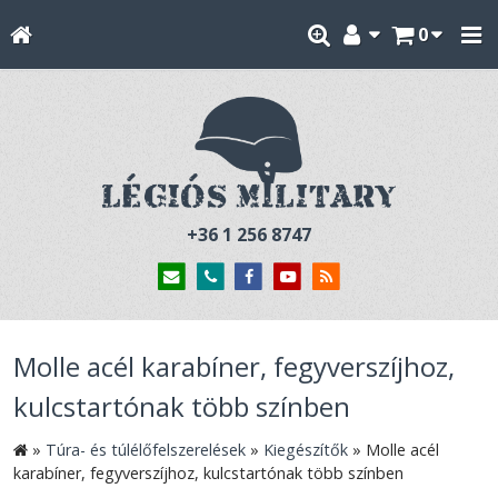
0
+36 1 256 8747
Molle acél karabíner, fegyverszíjhoz,
kulcstartónak több színben
»
Túra- és túlélőfelszerelések
»
Kiegészítők
»
Molle acél
karabíner, fegyverszíjhoz, kulcstartónak több színben