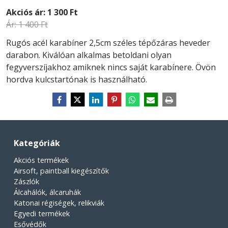
Akciós ár:
1 300 Ft
Ár:
1 400 Ft
Rugós acél karabíner 2,5cm széles tépőzáras heveder
darabon. Kiválóan alkalmas betoldani olyan
fegyverszíjakhoz amiknek nincs saját karabínere. Övön
hordva kulcstartónak is használható.
Kategóriák
Akciós termékek
Airsoft, paintball kiegészítők
Zászlók
Álcahálók, álcaruhák
Katonai régiségek, relikviák
Egyedi termékek
Esővédők