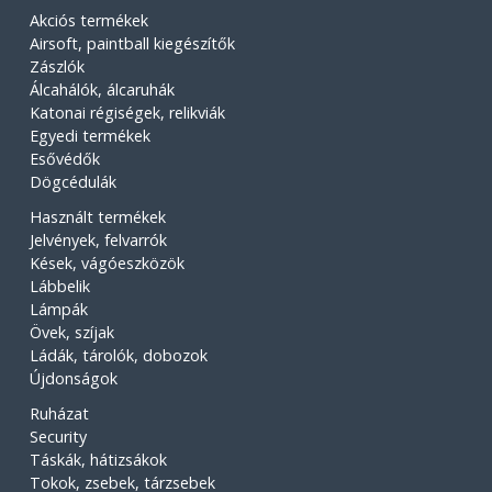
Akciós termékek
Airsoft, paintball kiegészítők
Zászlók
Álcahálók, álcaruhák
Katonai régiségek, relikviák
Egyedi termékek
Esővédők
Dögcédulák
Használt termékek
Jelvények, felvarrók
Kések, vágóeszközök
Lábbelik
Lámpák
Övek, szíjak
Ládák, tárolók, dobozok
Újdonságok
Ruházat
Security
Táskák, hátizsákok
Tokok, zsebek, tárzsebek