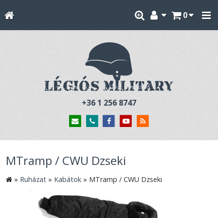
0
+36 1 256 8747
MTramp / CWU Dzseki
»
Ruházat
»
Kabátok
»
MTramp / CWU Dzseki