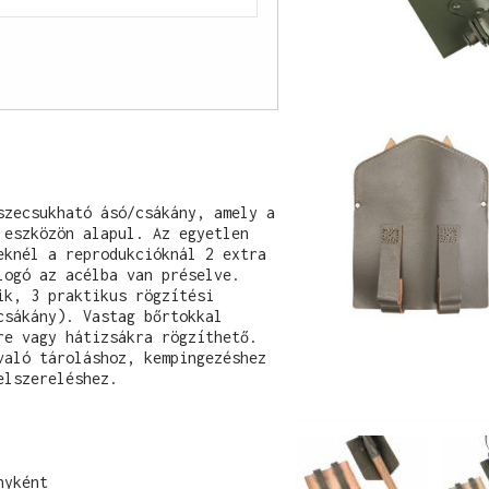
szecsukható ásó/csákány, amely a 
eszközön alapul. Az egyetlen 
knél a reprodukcióknál 2 extra 
ogó az acélba van préselve. 
k, 3 praktikus rögzítési 
sákány). Vastag bőrtokkal 
e vagy hátizsákra rögzíthető. 
aló tároláshoz, kempingezéshez 
lszereléshez.

yként
