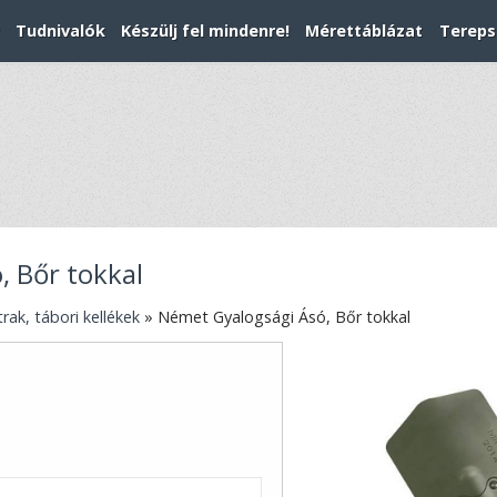
Tudnivalók
Készülj fel mindenre!
Mérettáblázat
Tereps
, Bőr tokkal
rak, tábori kellékek
»
Német Gyalogsági Ásó, Bőr tokkal