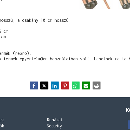
osszú, a csákány 10 cm hosszú

 cm

cm

rmék (repro).

A termék egyértelműen használatban volt. Lehetnek rajta h
K
ek
Ruházat
rók
Security