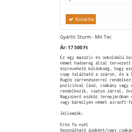
Kosárba
Gyártó: Sturm - Mil-Tec
Ár:
17 500 Ft
Ez egy masszív és sokoldalú ös
német hadsereg által tervezett 
észrevehető különbség, hogy eze
csap található a száron, és a l
Rugós zárrendszerrel rendelkezi
pozícióval (ásó, csákány vagy c
rendelkezik, csatos zárral, övr
Nagyszerű eszköz terepjáróban v
vagy bármilyen német airsoft-fe
Jellemzők:

Erős fa nyél

Használható ásóként/vagy csákán