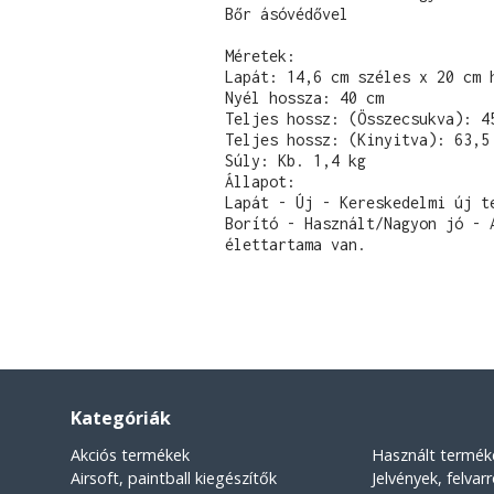
Bőr ásóvédővel

Méretek:

Lapát: 14,6 cm széles x 20 cm h
Nyél hossza: 40 cm

Teljes hossz: (Összecsukva): 45
Teljes hossz: (Kinyitva): 63,5 
Súly: Kb. 1,4 kg

Állapot:

Lapát - Új - Kereskedelmi új te
Borító - Használt/Nagyon jó - 
élettartama van.
Kategóriák
Akciós termékek
Használt termék
Airsoft, paintball kiegészítők
Jelvények, felvar