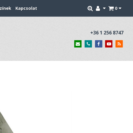
zínek
Kapcsolat
0
+36 1 256 8747