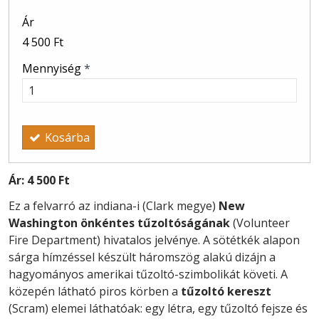
Ár
4 500 Ft
Mennyiség
*
Kosárba
Ár:
4 500 Ft
Ez a felvarró az indiana-i (Clark megye)
New
Washington önkéntes tűzoltóságának
(Volunteer
Fire Department) hivatalos jelvénye. A sötétkék alapon
sárga hímzéssel készült háromszög alakú dizájn a
hagyományos amerikai tűzoltó-szimbolikát követi. A
közepén látható piros körben a
tűzoltó kereszt
(Scram) elemei láthatóak: egy létra, egy tűzoltó fejsze és