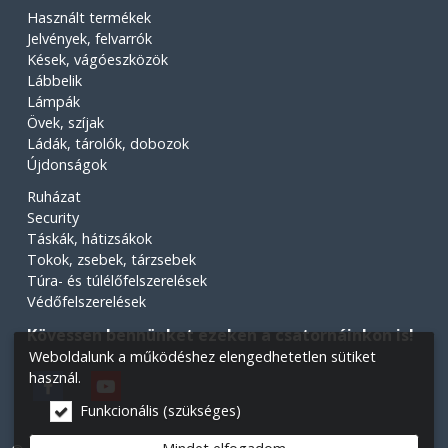
Használt termékek
Jelvények, felvarrók
Kések, vágóeszközök
Lábbelik
Lámpák
Övek, szíjak
Ládák, tárolók, dobozok
Újdonságok
Ruházat
Security
Táskák, hátizsákok
Tokok, zsebek, tárzsebek
Túra- és túlélőfelszerelések
Védőfelszerelések
Kövessen bennünket ezeken a csatornáinkon is!
Weboldalunk a működéshez elengedhetetlen sütiket
használ.
Funkcionális (szükséges)