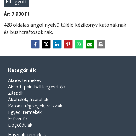
Elfogyott
Ár:
7 900 Ft
428 oldalas angol nyelvű túlélő kézikönyv katonáknak,
és bushcraftosoknak.
Kategóriák
Akciós termékek
Airsoft, paintball kiegészítők
Zászlók
Álcahálók, álcaruhák
Katonai régiségek, relikviák
Egyedi termékek
Esővédők
Dögcédulák
Használt termékek