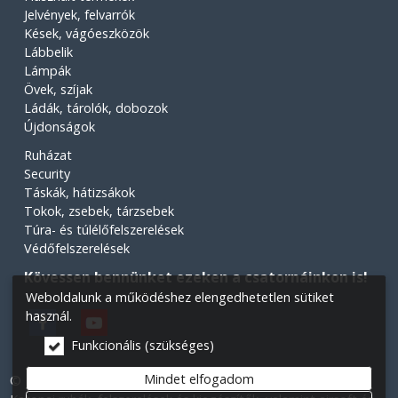
Jelvények, felvarrók
Kések, vágóeszközök
Lábbelik
Lámpák
Övek, szíjak
Ládák, tárolók, dobozok
Újdonságok
Ruházat
Security
Táskák, hátizsákok
Tokok, zsebek, tárzsebek
Túra- és túlélőfelszerelések
Védőfelszerelések
Kövessen bennünket ezeken a csatornáinkon is!
Weboldalunk a működéshez elengedhetetlen sütiket
használ.
Funkcionális (szükséges)
Mindet elfogadom
© 2026 Minden jog fenntartva! Légiós Military webáruház.