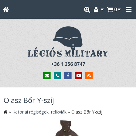
0
+36 1 256 8747
Olasz Bőr Y-szíj
»
Katonai régiségek, relikviák
»
Olasz Bőr Y-szíj