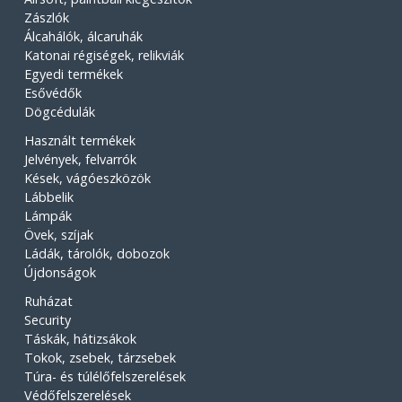
Zászlók
Álcahálók, álcaruhák
Katonai régiségek, relikviák
Egyedi termékek
Esővédők
Dögcédulák
Használt termékek
Jelvények, felvarrók
Kések, vágóeszközök
Lábbelik
Lámpák
Övek, szíjak
Ládák, tárolók, dobozok
Újdonságok
Ruházat
Security
Táskák, hátizsákok
Tokok, zsebek, tárzsebek
Túra- és túlélőfelszerelések
Védőfelszerelések