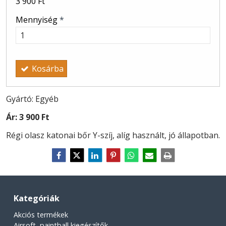
3 900 Ft
Mennyiség
*
Kosárba
Gyártó: Egyéb
Ár:
3 900 Ft
Régi olasz katonai bőr Y-szíj, alíg használt, jó állapotban.
Kategóriák
Akciós termékek
Airsoft, paintball kiegészítők