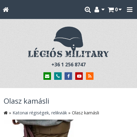
0
+36 1 256 8747
Olasz kamásli
»
Katonai régiségek, relikviák
»
Olasz kamásli