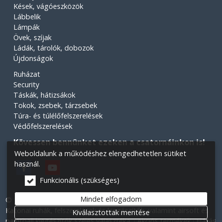
Kések, vágóeszközök
Lábbelik
Lámpák
Övek, szíjak
Ládák, tárolók, dobozok
Újdonságok
Ruházat
Security
Táskák, hátizsákok
Tokok, zsebek, tárzsebek
Túra- és túlélőfelszerelések
Védőfelszerelések
Kövessen bennünket ezeken a csatornáinkon is!
Weboldalunk a működéshez elengedhetetlen sütiket
használ.
Funkcionális (szükséges)
Mindet elfogadom
© 2026 Minden jog fenntartva! Légiós Military webáruház.
Katonai ruhák, felszerelések és kiegészítők, valamint airsoft és
Kiválasztottak mentése
paintball kiegészítők széles választéka.
Akciós termékek
Elállás