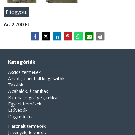
Elfogyott
Ár:
2 700 Ft
Kategóriák
Akciós termékek
Airsoft, paintball kiegészítők
Zászlók
Álcahálók, álcaruhák
Katonai régiségek, relikviák
Egyedi termékek
Esővédők
Dögcédulák
Használt termékek
Jelvények, felvarrók