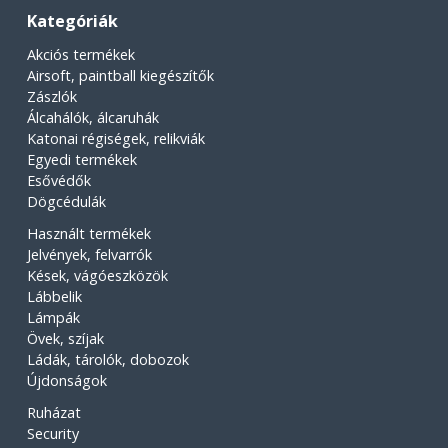
Kategóriák
Akciós termékek
Airsoft, paintball kiegészítők
Zászlók
Álcahálók, álcaruhák
Katonai régiségek, relikviák
Egyedi termékek
Esővédők
Dögcédulák
Használt termékek
Jelvények, felvarrók
Kések, vágóeszközök
Lábbelik
Lámpák
Övek, szíjak
Ládák, tárolók, dobozok
Újdonságok
Ruházat
Security