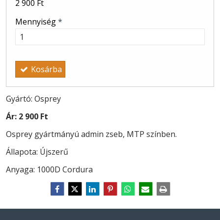
2 900 Ft
Mennyiség
*
Kosárba
Gyártó: Osprey
Ár:
2 900 Ft
Osprey gyártmányú admin zseb, MTP színben.
Állapota: Újszerű
Anyaga: 1000D Cordura