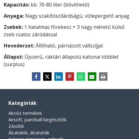
Kapacitás:
kb. 70-80 liter (bővíthető)
Anyaga:
Nagy szakítószilárdságú, vízlepergető anyag
Zsebek:
1 hatalmas főrekesz + 3 nagy méretű külső
zseb csatos záródással
Hevederzet:
Állítható, párnázott vállszíjjal
Állapot:
Újszerű, raktári állapotú katonai többlet
(surplus)
Kategóriák
Akciós termékek
Airsoft, paintball kiegészítők
Zászlók
Álcahálók, álcaruhák