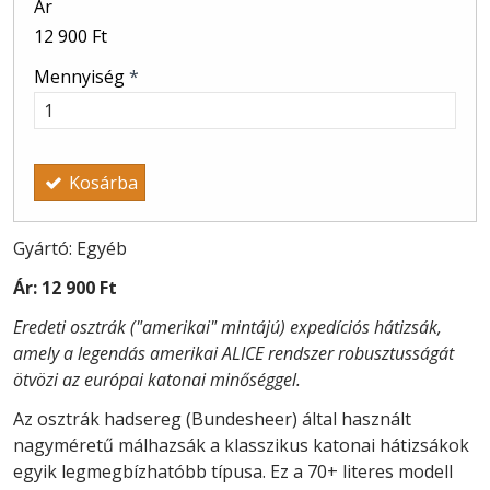
Ár
12 900 Ft
Mennyiség
*
Kosárba
Gyártó: Egyéb
Ár:
12 900 Ft
Eredeti osztrák ("amerikai" mintájú) expedíciós hátizsák,
amely a legendás amerikai ALICE rendszer robusztusságát
ötvözi az európai katonai minőséggel.
Az osztrák hadsereg (Bundesheer) által használt
nagyméretű málhazsák a klasszikus katonai hátizsákok
egyik legmegbízhatóbb típusa. Ez a 70+ literes modell