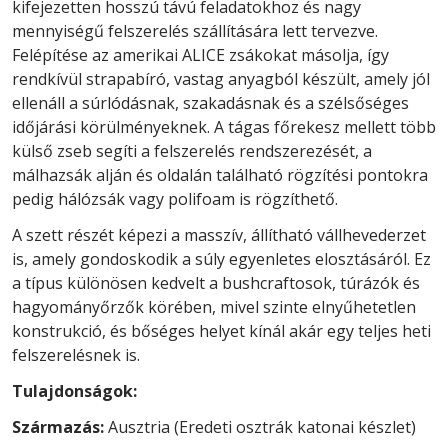
kifejezetten hosszú távú feladatokhoz és nagy
mennyiségű felszerelés szállítására lett tervezve.
Felépítése az amerikai ALICE zsákokat másolja, így
rendkívül strapabíró, vastag anyagból készült, amely jól
ellenáll a súrlódásnak, szakadásnak és a szélsőséges
időjárási körülményeknek. A tágas főrekesz mellett több
külső zseb segíti a felszerelés rendszerezését, a
málhazsák alján és oldalán található rögzítési pontokra
pedig hálózsák vagy polifoam is rögzíthető.
A szett részét képezi a masszív, állítható vállhevederzet
is, amely gondoskodik a súly egyenletes elosztásáról. Ez
a típus különösen kedvelt a bushcraftosok, túrázók és
hagyományőrzők körében, mivel szinte elnyűhetetlen
konstrukció, és bőséges helyet kínál akár egy teljes heti
felszerelésnek is.
Tulajdonságok:
Származás:
Ausztria (Eredeti osztrák katonai készlet)