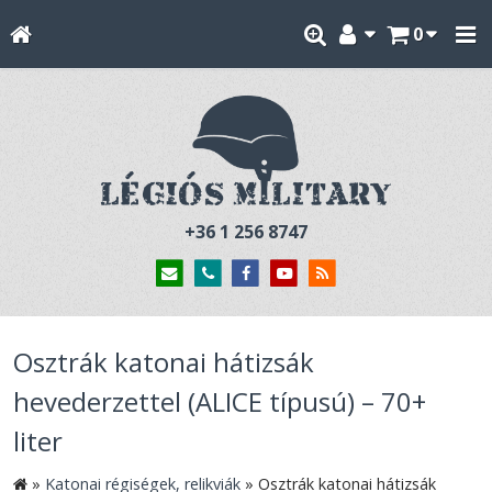
0
+36 1 256 8747
Osztrák katonai hátizsák
hevederzettel (ALICE típusú) – 70+
liter
»
Katonai régiségek, relikviák
»
Osztrák katonai hátizsák