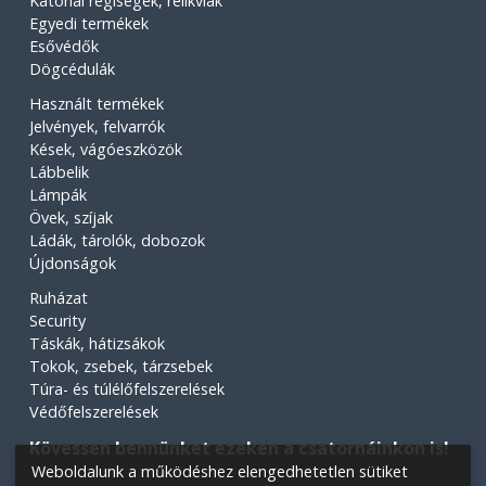
Katonai régiségek, relikviák
Egyedi termékek
Esővédők
Dögcédulák
Használt termékek
Jelvények, felvarrók
Kések, vágóeszközök
Lábbelik
Lámpák
Övek, szíjak
Ládák, tárolók, dobozok
Újdonságok
Ruházat
Security
Táskák, hátizsákok
Tokok, zsebek, tárzsebek
Túra- és túlélőfelszerelések
Védőfelszerelések
Kövessen bennünket ezeken a csatornáinkon is!
Weboldalunk a működéshez elengedhetetlen sütiket