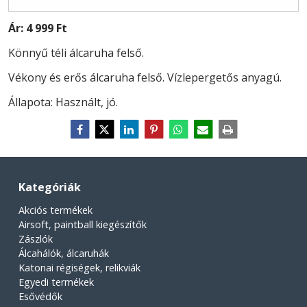
Ár:
4 999 Ft
Könnyű téli álcaruha felső.
Vékony és erős álcaruha felső. Vízlepergetős anyagú.
Állapota: Használt, jó.
Kategóriák
Akciós termékek
Airsoft, paintball kiegészítők
Zászlók
Álcahálók, álcaruhák
Katonai régiségek, relikviák
Egyedi termékek
Esővédők