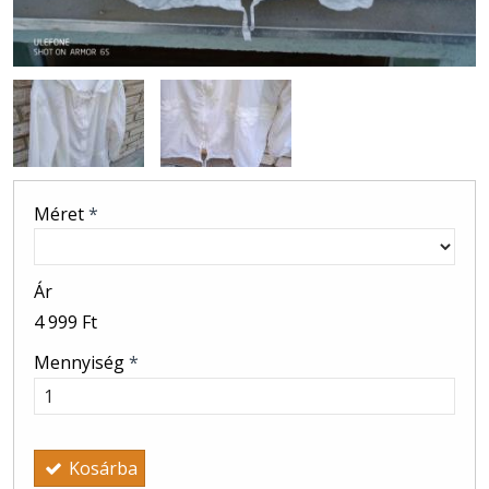
Méret
*
Ár
4 999 Ft
Mennyiség
*
Kosárba