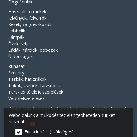
Dögcédulák
Használt termékek
Jelvények, felvarrók
Kések, vágóeszközök
Lábbelik
Lámpák
Övek, szíjak
Ládák, tárolók, dobozok
Újdonságok
Ruházat
Security
Táskák, hátizsákok
Tokok, zsebek, tárzsebek
Túra- és túlélőfelszerelések
Védőfelszerelések
Kövessen bennünket ezeken a csatornáinkon is!
Weboldalunk a működéshez elengedhetetlen sütiket
használ.
Funkcionális (szükséges)