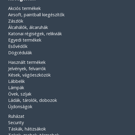
Akciós termékek
Airsoft, paintball kiegészítők
Zászlók
Álcahálók, álcaruhák
Katonai régiségek, relikviák
Egyedi termékek
Esővédők
Dögcédulák
Használt termékek
Jelvények, felvarrók
Kések, vágóeszközök
Lábbelik
Lámpák
Övek, szíjak
Ládák, tárolók, dobozok
Újdonságok
Ruházat
Security
Táskák, hátizsákok