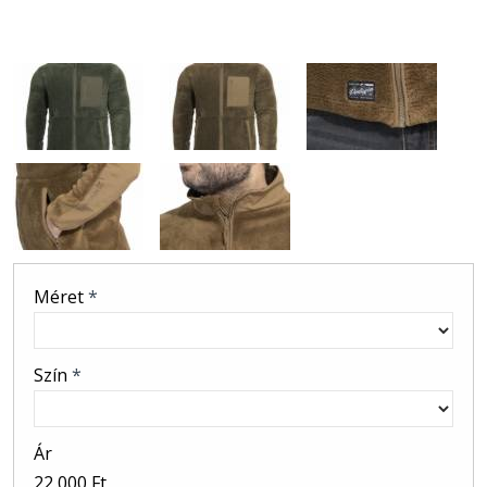
Méret
*
Szín
*
Ár
22 000 Ft