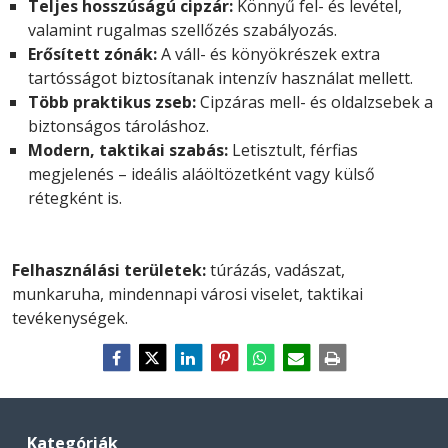
Teljes hosszúságú cipzár:
Könnyű fel- és levétel,
valamint rugalmas szellőzés szabályozás.
Erősített zónák:
A váll- és könyökrészek extra
tartósságot biztosítanak intenzív használat mellett.
Több praktikus zseb:
Cipzáras mell- és oldalzsebek a
biztonságos tároláshoz.
Modern, taktikai szabás:
Letisztult, férfias
megjelenés – ideális aláöltözetként vagy külső
rétegként is.
Felhasználási területek:
túrázás, vadászat,
munkaruha, mindennapi városi viselet, taktikai
tevékenységek.
Kategóriák