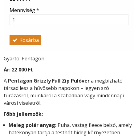
Mennyiség
*
Kosárba
Gyártó: Pentagon
Ár:
22 000 Ft
A
Pentagon Grizzly Full Zip Pulóver
a megbízható
társad lesz a hűvösebb napokon – legyen szó
túrázásról, munkáról a szabadban vagy mindennapi
városi viseletről.
Főbb jellemzők:
Meleg polár anyag:
Puha, vastag fleece belső, amely
hatékonyan tartja a testhőt hideg környezetben.