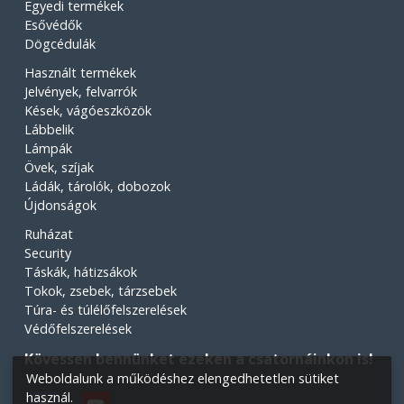
Egyedi termékek
Esővédők
Dögcédulák
Használt termékek
Jelvények, felvarrók
Kések, vágóeszközök
Lábbelik
Lámpák
Övek, szíjak
Ládák, tárolók, dobozok
Újdonságok
Ruházat
Security
Táskák, hátizsákok
Tokok, zsebek, tárzsebek
Túra- és túlélőfelszerelések
Védőfelszerelések
Kövessen bennünket ezeken a csatornáinkon is!
Weboldalunk a működéshez elengedhetetlen sütiket
használ.