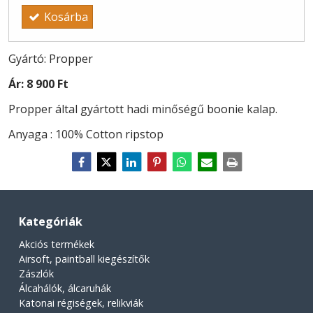
Kosárba
Gyártó: Propper
Ár:
8 900 Ft
Propper által gyártott hadi minőségű boonie kalap.
Anyaga : 100% Cotton ripstop
Kategóriák
Akciós termékek
Airsoft, paintball kiegészítők
Zászlók
Álcahálók, álcaruhák
Katonai régiségek, relikviák