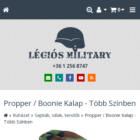
0
+36 1 256 8747
Propper / Boonie Kalap - Több Színben
»
Ruházat
»
Sapkák, sálak, kendők
»
Propper / Boonie Kalap -
Több Színben