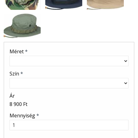
Méret
*
Szín
*
Ár
8 900 Ft
Mennyiség
*