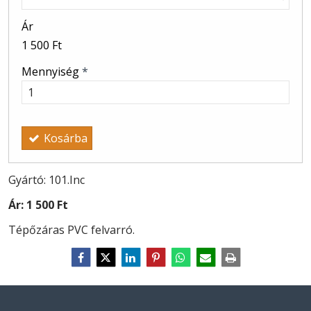
Ár
1 500 Ft
Mennyiség
*
Kosárba
Gyártó: 101.Inc
Ár:
1 500 Ft
Tépőzáras PVC felvarró.