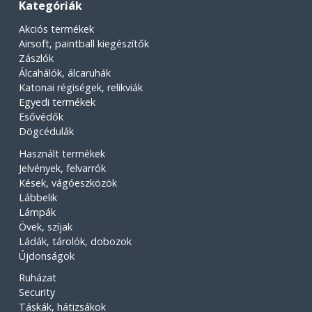
Kategóriák
Akciós termékek
Airsoft, paintball kiegészítők
Zászlók
Álcahálók, álcaruhák
Katonai régiségek, relikviák
Egyedi termékek
Esővédők
Dögcédulák
Használt termékek
Jelvények, felvarrók
Kések, vágóeszközök
Lábbelik
Lámpák
Övek, szíjak
Ládák, tárolók, dobozok
Újdonságok
Ruházat
Security
Táskák, hátizsákok