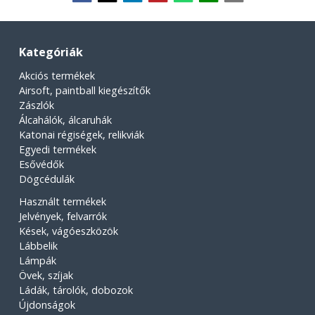
Kategóriák
Akciós termékek
Airsoft, paintball kiegészítők
Zászlók
Álcahálók, álcaruhák
Katonai régiségek, relikviák
Egyedi termékek
Esővédők
Dögcédulák
Használt termékek
Jelvények, felvarrók
Kések, vágóeszközök
Lábbelik
Lámpák
Övek, szíjak
Ládák, tárolók, dobozok
Újdonságok