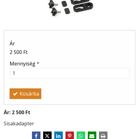
Ár
2 500 Ft
Mennyiség
*
Kosárba
Ár:
2 500 Ft
Sisakadapter