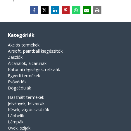
Kategóriák
Akciós termékek
Airsoft, paintball kiegészítők
Zászlók
Álcahálók, álcaruhák
Katonai régiségek, relikviák
Egyedi termékek
Esővédők
Dögcédulák
Használt termékek
Jelvények, felvarrók
Kések, vágóeszközök
Lábbelik
Lámpák
Övek, szíjak