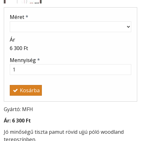
Méret
*
Ár
6 300 Ft
Mennyiség
*
Kosárba
Gyártó: MFH
Ár:
6 300 Ft
Jó minőségű tiszta pamut rövid ujjú póló woodland
terepszínben.