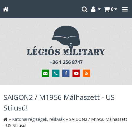
0
+36 1 256 8747
SAIGON2 / M1956 Málhaszett - US
Stílusú!
»
Katonai régiségek, relikviák
»
SAIGON2 / M1956 Málhaszett
- US Stílusú!