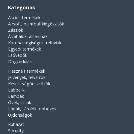
Kategóriák
Akciós termékek
Airsoft, paintball kiegészítők
Zászlók
Álcahálók, álcaruhák
Katonai régiségek, relikviák
Egyedi termékek
Esővédők
Dögcédulák
Használt termékek
Jelvények, felvarrók
Kések, vágóeszközök
Lábbelik
Lámpák
Övek, szíjak
Ládák, tárolók, dobozok
Újdonságok
Ruházat
Security