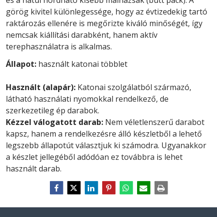
és a hátul hordható kisebb málhazsák (butt pack). A
görög kivitel különlegessége, hogy az évtizedekig tartó
raktározás ellenére is megőrizte kiváló minőségét, így
nemcsak kiállítási darabként, hanem aktív
terephasználatra is alkalmas.
Állapot:
használt katonai többlet
Használt (alapár):
Katonai szolgálatból származó,
látható használati nyomokkal rendelkező, de
szerkezetileg ép darabok.
Kézzel válogatott darab:
Nem véletlenszerű darabot
kapsz, hanem a rendelkezésre álló készletből a lehető
legszebb állapotút választjuk ki számodra. Ugyanakkor
a készlet jellegéből adódóan ez továbbra is lehet
használt darab.