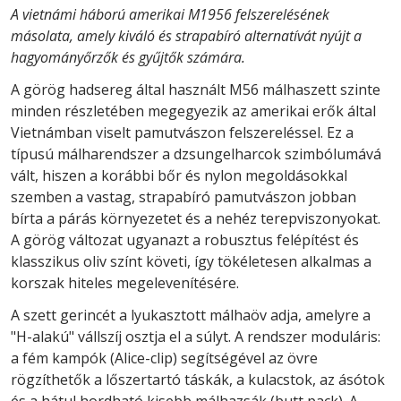
A vietnámi háború amerikai M1956 felszerelésének
másolata, amely kiváló és strapabíró alternatívát nyújt a
hagyományőrzők és gyűjtők számára.
A görög hadsereg által használt M56 málhaszett szinte
minden részletében megegyezik az amerikai erők által
Vietnámban viselt pamutvászon felszereléssel. Ez a
típusú málharendszer a dzsungelharcok szimbólumává
vált, hiszen a korábbi bőr és nylon megoldásokkal
szemben a vastag, strapabíró pamutvászon jobban
bírta a párás környezetet és a nehéz terepviszonyokat.
A görög változat ugyanazt a robusztus felépítést és
klasszikus oliv színt követi, így tökéletesen alkalmas a
korszak hiteles megelevenítésére.
A szett gerincét a lyukasztott málhaöv adja, amelyre a
"H-alakú" vállszíj osztja el a súlyt. A rendszer moduláris:
a fém kampók (Alice-clip) segítségével az övre
rögzíthetők a lőszertartó táskák, a kulacstok, az ásótok