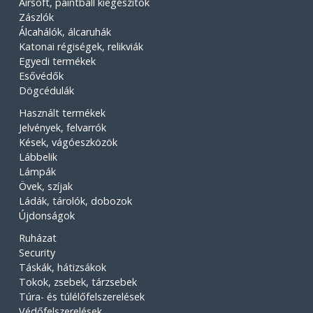
Airsoft, paintball kiegészítők
Zászlók
Álcahálók, álcaruhák
Katonai régiségek, relikviák
Egyedi termékek
Esővédők
Dögcédulák
Használt termékek
Jelvények, felvarrók
Kések, vágóeszközök
Lábbelik
Lámpák
Övek, szíjak
Ládák, tárolók, dobozok
Újdonságok
Ruházat
Security
Táskák, hátizsákok
Tokok, zsebek, tárzsebek
Túra- és túlélőfelszerelések
Védőfelszerelések