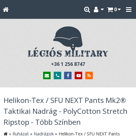
0
+36 1 256 8747
Helikon-Tex / SFU NEXT Pants Mk2®
Taktikai Nadrág - PolyCotton Stretch
Ripstop - Több Színben
»
Ruházat
»
Nadrágok
»
Helikon-Tex / SFU NEXT Pants