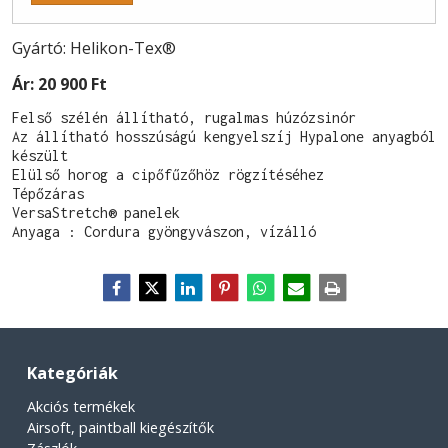
Gyártó: Helikon-Tex®
Ár:
20 900 Ft
Felső szélén állítható, rugalmas húzózsinór

Az állítható hosszúságú kengyelszíj Hypalone anyagból 
készült

Elülső horog a cipőfűzőhöz rögzítéséhez

Tépőzáras

VersaStretch® panelek
Anyaga : Cordura gyöngyvászon, vízálló
Kategóriák
Akciós termékek
Airsoft, paintball kiegészítők