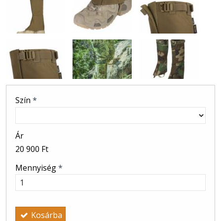
Szín
*
Ár
20 900 Ft
Mennyiség
*
Kosárba