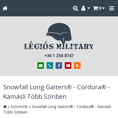
0
+36 1 256 8747
Snowfall Long Gaiters® - Cordura® -
Kamásli Több Színben
»
Esővédők
»
Snowfall Long Gaiters® - Cordura® - Kamásli
Több Színben