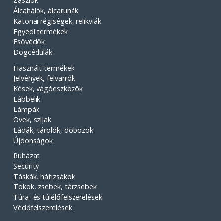
Zászlók
Álcahálók, álcaruhák
Katonai régiségek, relikviák
Egyedi termékek
Esővédők
Dögcédulák
Használt termékek
Jelvények, felvarrók
Kések, vágóeszközök
Lábbelik
Lámpák
Övek, szíjak
Ládák, tárolók, dobozok
Újdonságok
Ruházat
Security
Táskák, hátizsákok
Tokok, zsebek, tárzsebek
Túra- és túlélőfelszerelések
Védőfelszerelések