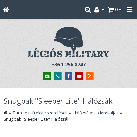
0
+36 1 256 8747
Snugpak "Sleeper Lite" Hálózsák
»
Túra- és túlélőfelszerelések
»
Hálózsákok, derékaljak
»
Snugpak "Sleeper Lite" Hálózsák