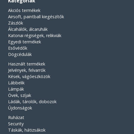
Kategóriák
Akciós termékek
Airsoft, paintball kiegészítők
Zászlók
Álcahálók, álcaruhák
Katonai régiségek, relikviák
Egyedi termékek
Esővédők
Dögcédulák
Használt termékek
Jelvények, felvarrók
Kések, vágóeszközök
Lábbelik
Lámpák
Övek, szíjak
Ládák, tárolók, dobozok
Újdonságok
Ruházat
Security
Táskák, hátizsákok