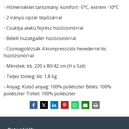
- Hőmérséklet tartomány: komfort -5°C, extrém -10°C
- 2 irányú cipzár tépőzárral
- Csuklya alakú fejrész húzózsinórral
- Bélelt huzatgallér húzózsinórral
- Csomagolózsák 4 kompressziós hevederrel
és
húzózsinórral
- Méretek: kb.
220 x 80/42 cm (H x Szé)
- Teljes tömeg: kb.
1,8 kg
- Anyag:
Külső anyag: 100% poliészter
Bélés: 100%
poliészter
Töltet: 100% poliészter