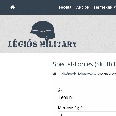
Főoldal
Akciók
Termékek
Special-Forces (Skull) 
»
Jelvények, felvarrók
»
Special-For
Ár
1 600 Ft
Mennyiség
*