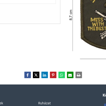
K
ek
Ruházat