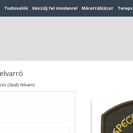
Tudnivalók
Készülj fel mindenre!
Mérettáblázat
Tereps
felvarró
ces (Skull) felvarró