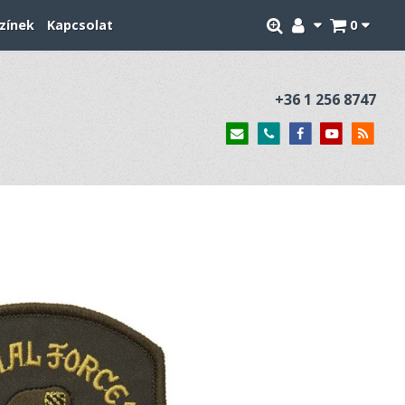
zínek
Kapcsolat
0
+36 1 256 8747