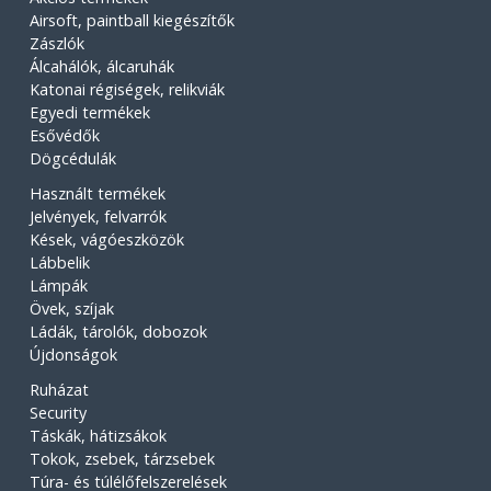
Airsoft, paintball kiegészítők
Zászlók
Álcahálók, álcaruhák
Katonai régiségek, relikviák
Egyedi termékek
Esővédők
Dögcédulák
Használt termékek
Jelvények, felvarrók
Kések, vágóeszközök
Lábbelik
Lámpák
Övek, szíjak
Ládák, tárolók, dobozok
Újdonságok
Ruházat
Security
Táskák, hátizsákok
Tokok, zsebek, tárzsebek
Túra- és túlélőfelszerelések