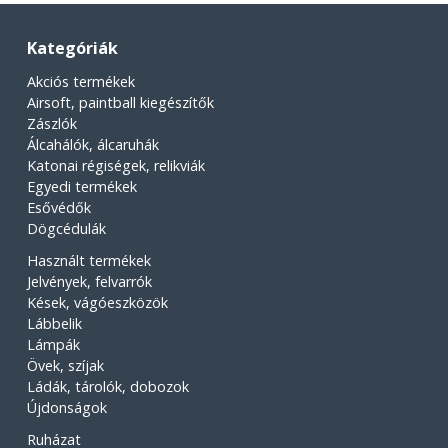
Kategóriák
Akciós termékek
Airsoft, paintball kiegészítők
Zászlók
Álcahálók, álcaruhák
Katonai régiségek, relikviák
Egyedi termékek
Esővédők
Dögcédulák
Használt termékek
Jelvények, felvarrók
Kések, vágóeszközök
Lábbelik
Lámpák
Övek, szíjak
Ládák, tárolók, dobozok
Újdonságok
Ruházat