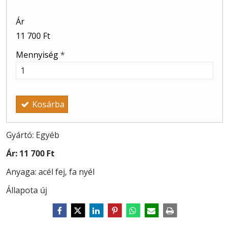
Ár
11 700 Ft
Mennyiség
*
Kosárba
Gyártó: Egyéb
Ár:
11 700 Ft
Anyaga: acél fej, fa nyél
Állapota új