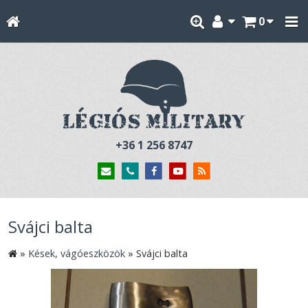
0
+36 1 256 8747
Svájci balta
»
Kések, vágóeszközök
»
Svájci balta