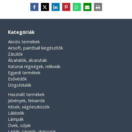
Kategóriák
Akciós termékek
Airsoft, paintball kiegészítők
Zászlók
Álcahálók, álcaruhák
Katonai régiségek, relikviák
Egyedi termékek
Esővédők
Dögcédulák
Használt termékek
Jelvények, felvarrók
Kések, vágóeszközök
Lábbelik
Lámpák
Övek, szíjak
Ládák, tárolók, dobozok