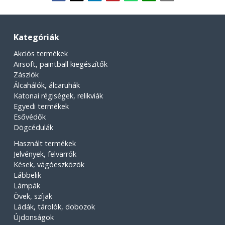
Kategóriák
Akciós termékek
Airsoft, paintball kiegészítők
Zászlók
Álcahálók, álcaruhák
Katonai régiségek, relikviák
Egyedi termékek
Esővédők
Dögcédulák
Használt termékek
Jelvények, felvarrók
Kések, vágóeszközök
Lábbelik
Lámpák
Övek, szíjak
Ládák, tárolók, dobozok
Újdonságok