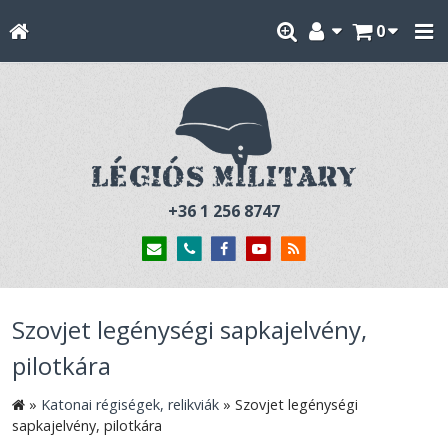
0
+36 1 256 8747
Szovjet legénységi sapkajelvény,
pilotkára
»
Katonai régiségek, relikviák
»
Szovjet legénységi
sapkajelvény, pilotkára