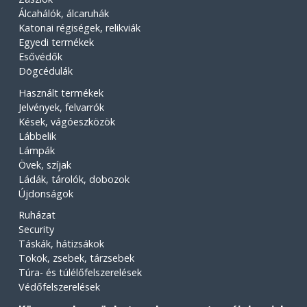
Álcahálók, álcaruhák
Katonai régiségek, relikviák
Egyedi termékek
Esővédők
Dögcédulák
Használt termékek
Jelvények, felvarrók
Kések, vágóeszközök
Lábbelik
Lámpák
Övek, szíjak
Ládák, tárolók, dobozok
Újdonságok
Ruházat
Security
Táskák, hátizsákok
Tokok, zsebek, tárzsebek
Túra- és túlélőfelszerelések
Védőfelszerelések