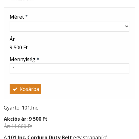
Méret
*
Ár
9 500 Ft
Mennyiség
*
Kosárba
Gyártó: 101.Inc
Akciós ár:
9 500 Ft
Ár:
11 600 Ft
A
101 Inc. Cordura Duty Belt
egy strapabíró,