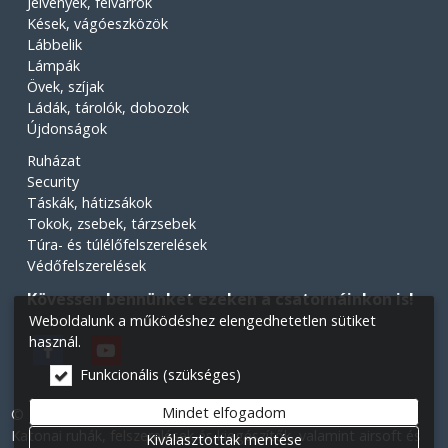
Jelvények, felvarrók
Kések, vágóeszközök
Lábbelik
Lámpák
Övek, szíjak
Ládák, tárolók, dobozok
Újdonságok
Ruházat
Security
Táskák, hátizsákok
Tokok, zsebek, tárzsebek
Túra- és túlélőfelszerelések
Védőfelszerelések
Kövessen bennünket ezeken a csatornáinkon is!
Weboldalunk a működéshez elengedhetetlen sütiket
használ.
Funkcionális (szükséges)
Mindet elfogadom
© 2026 Minden jog fenntartva! Légiós Military webáruház.
Katonai ruhák, felszerelések és kiegészítők, valamint airsoft és
Kiválasztottak mentése