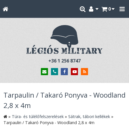
0
+36 1 256 8747
Tarpaulin / Takaró Ponyva - Woodland
2,8 x 4m
»
Túra- és túlélőfelszerelések
»
Sátrak, tábori kellékek
»
Tarpaulin / Takaró Ponyva - Woodland 2,8 x 4m