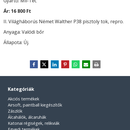
Gyártó: Mil-Tec
Ár:
16 800 Ft
II. Világháborús Német Walther P38 pisztoly tok, repro.
Anyaga: Valódi bőr
Állapota: Új.
Kategóriák
Akciós termékek
Airsoft, paintball kiegészítők
Zászlók
Álcahálók, álcaruhák
Katonai régiségek, relikviák
Egyedi termékek