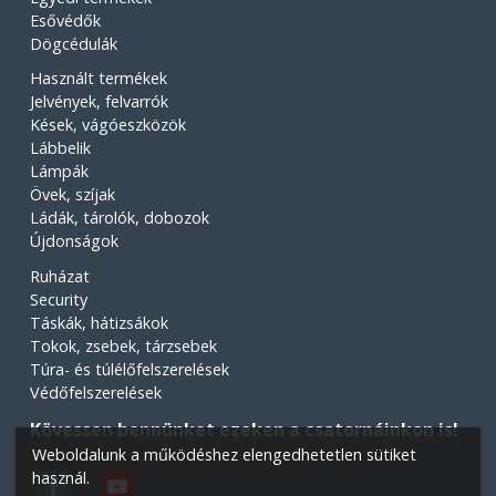
Esővédők
Dögcédulák
Használt termékek
Jelvények, felvarrók
Kések, vágóeszközök
Lábbelik
Lámpák
Övek, szíjak
Ládák, tárolók, dobozok
Újdonságok
Ruházat
Security
Táskák, hátizsákok
Tokok, zsebek, tárzsebek
Túra- és túlélőfelszerelések
Védőfelszerelések
Kövessen bennünket ezeken a csatornáinkon is!
Weboldalunk a működéshez elengedhetetlen sütiket
használ.