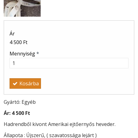
Ár
4 500 Ft
Mennyiség
*
Kosárba
Gyártó: Egyéb
Ár:
4 500 Ft
Hadrendből kivont Amerikai ejtőernyős heveder.
Állapota : Újszerű, ( szavatossága lejárt )