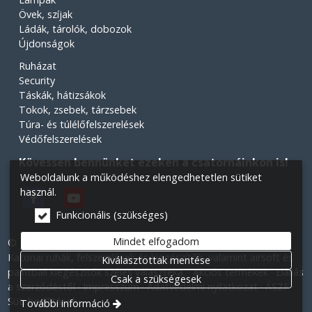
Övek, szíjak
Ládák, tárolók, dobozok
Újdonságok
Ruházat
Security
Táskák, hátizsákok
Tokok, zsebek, tárzsebek
Túra- és túlélőfelszerelések
Védőfelszerelések
Kövessen bennünket ezeken a csatornáinkon is!
Weboldalunk a működéshez elengedhetetlen sütiket
használ.
Funkcionális (szükséges)
Mindet elfogadom
© 2026 Minden jog fenntartva! Légiós Military webáruház.
Katonai ruhák, felszerelések és kiegészítők, valamint airsoft és
Kiválasztottak mentése
paintball kiegészítők széles választéka.
Akciós termékek
Elállás
Csak a szükségesek
a szerződéstől
Impresszum
Adatvédelmi nyilatkozat
ÁSZF
Süti beállítások
További információ