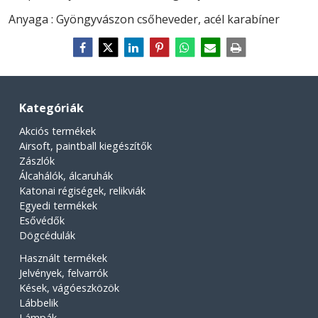
Anyaga : Gyöngyvászon csőheveder, acél karabíner
Kategóriák
Akciós termékek
Airsoft, paintball kiegészítők
Zászlók
Álcahálók, álcaruhák
Katonai régiségek, relikviák
Egyedi termékek
Esővédők
Dögcédulák
Használt termékek
Jelvények, felvarrók
Kések, vágóeszközök
Lábbelik
Lámpák