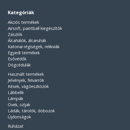
Kategóriák
Akciós termékek
Airsoft, paintball kiegészítők
Zászlók
Álcahálók, álcaruhák
Katonai régiségek, relikviák
Egyedi termékek
Esővédők
Dögcédulák
Használt termékek
Jelvények, felvarrók
Kések, vágóeszközök
Lábbelik
Lámpák
Övek, szíjak
Ládák, tárolók, dobozok
Újdonságok
Ruházat