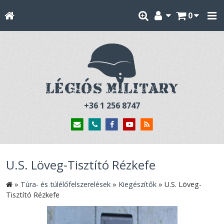
0
+36 1 256 8747
U.S. Löveg-Tisztító Rézkefe
»
Túra- és túlélőfelszerelések
»
Kiegészítők
»
U.S. Löveg-
Tisztító Rézkefe