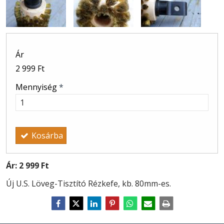
Ár
2 999 Ft
Mennyiség
*
Kosárba
Ár:
2 999 Ft
Új U.S. Löveg-Tisztító Rézkefe, kb. 80mm-es.